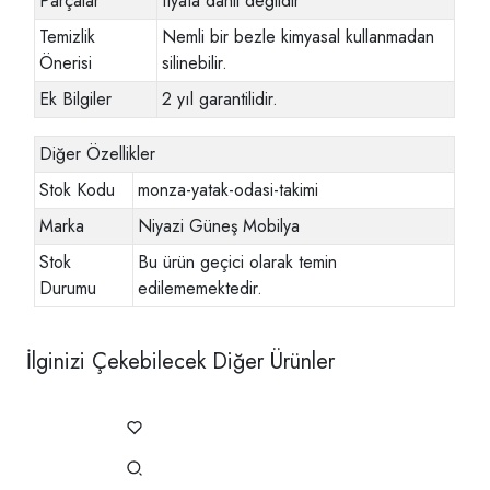
Parçalar
fiyata dahil değildir
Temizlik
Nemli bir bezle kimyasal kullanmadan
Önerisi
silinebilir.
Ek Bilgiler
2 yıl garantilidir.
Diğer Özellikler
Stok Kodu
monza-yatak-odasi-takimi
Marka
Niyazi Güneş Mobilya
Stok
Bu ürün geçici olarak temin
Durumu
edilememektedir.
İlginizi Çekebilecek Diğer Ürünler