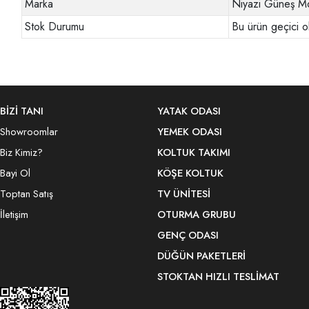
Marka
Niyazi Güneş Mo
Stok Durumu
Bu ürün geçici o
BİZİ TANI
YATAK ODASI
Showroomlar
YEMEK ODASI
Biz Kimiz?
KOLTUK TAKIMI
Bayi Ol
KÖŞE KOLTUK
Toptan Satış
TV ÜNITESI
İletişim
OTURMA GRUBU
GENÇ ODASI
DÜĞÜN PAKETLERI
STOKTAN HIZLI TESLIMAT