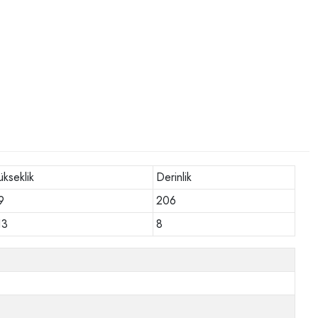
ükseklik
Derinlik
9
206
13
8