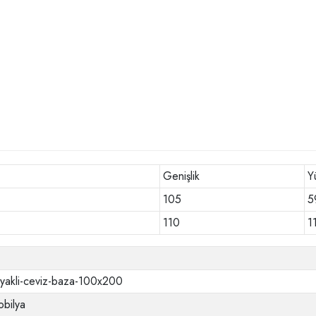
Genişlik
Y
105
5
110
1
ayakli-ceviz-baza-100x200
bilya