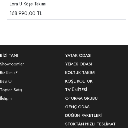
Lora U Köşe Takımı
168.990,00
TL
BİZİ TANI
YATAK ODASI
Showroomlar
YEMEK ODASI
Biz Kimiz?
KOLTUK TAKIMI
Bayi Ol
KÖŞE KOLTUK
Toptan Satış
TV ÜNITESI
İletişim
OTURMA GRUBU
GENÇ ODASI
DÜĞÜN PAKETLERI
STOKTAN HIZLI TESLIMAT