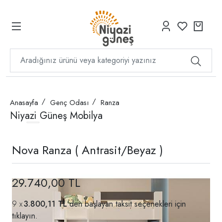
Anasayfa
Genç Odası
Ranza
Niyazi Güneş Mobilya
Nova Ranza ( Antrasit/Beyaz )
29.740,00 TL
3.800,11 TL
'den başlayan taksit seçenekleri için
tıklayın.