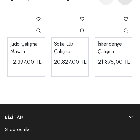
Judo Çalışma
Sofia Lüx
İskenderiye
Masası
Çalışma
Çalışma
Masası
Masası
12.397,00
TL
20.827,00
TL
21.875,00
TL
BİZİ TANI
Showroomlar