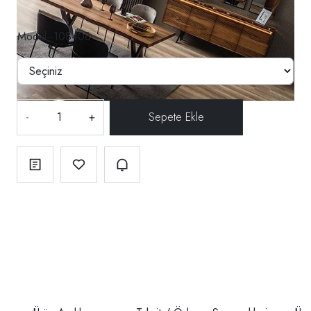
Modül--108408
-
+