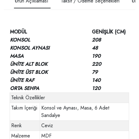
Ürün Açıklaması
Taksit / Ödeme Seçenekleri
Ürü
MODÜL
GENİŞLİK (CM)
KONSOL
208
KONSOL AYNASI
48
MASA
190
ÜNİTE ALT BLOK
220
ÜNİTE ÜST BLOK
79
ÜNİTE RAF
140
ORTA SEHPA
120
Teknik Özellikler
Takım İçeriği
Konsol ve Aynası, Masa, 6 Adet
Sandalye
Renk
Ceviz
Malzeme
MDF