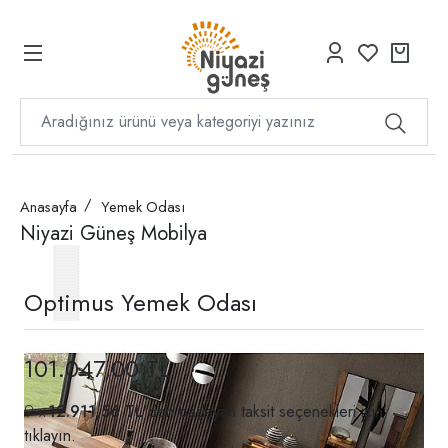
Anasayfa
Yemek Odası
Niyazi Güneş Mobilya
Optimus Yemek Odası
101.047,00 TL
12.911,56 TL
'den başlayan taksit seçenekleri için
tıklayın.