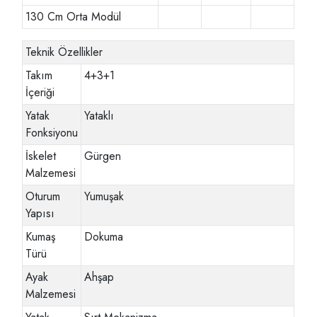
130 Cm Orta Modül
Teknik Özellikler
Takım
4+3+1
İçeriği
Yatak
Yataklı
Fonksiyonu
İskelet
Gürgen
Malzemesi
Oturum
Yumuşak
Yapısı
Kumaş
Dokuma
Türü
Ayak
Ahşap
Malzemesi