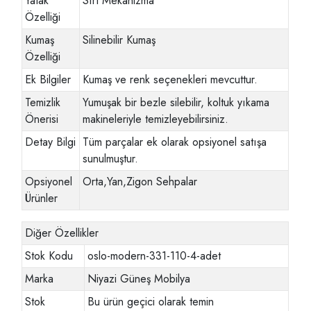
Yatak
Sırt Mekanizma
Özelliği
Kumaş
Silinebilir Kumaş
Özelliği
Ek Bilgiler
Kumaş ve renk seçenekleri mevcuttur.
Temizlik
Yumuşak bir bezle silebilir, koltuk yıkama
Önerisi
makineleriyle temizleyebilirsiniz.
Detay Bilgi
Tüm parçalar ek olarak opsiyonel satışa
sunulmuştur.
Opsiyonel
Orta,Yan,Zigon Sehpalar
Ürünler
Diğer Özellikler
Stok Kodu
oslo-modern-331-110-4-adet
Marka
Niyazi Güneş Mobilya
Stok
Bu ürün geçici olarak temin