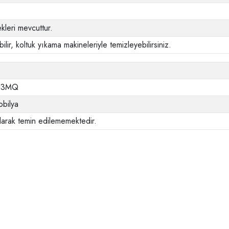
leri mevcuttur.
ilir, koltuk yıkama makineleriyle temizleyebilirsiniz.
I3MQ
bilya
larak temin edilememektedir.