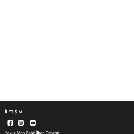
İLETIŞIM
Yavuz Mah.Şehit İlhan Doyran