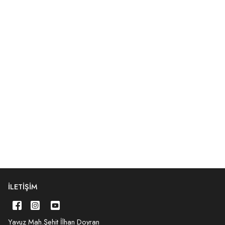
İLETIŞIM
Yavuz Mah.Şehit İlhan Doyran