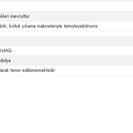
leri mevcuttur.
ilir, koltuk yıkama makineleriyle temizleyebilirsiniz.
YxMQ
bilya
larak temin edilememektedir.