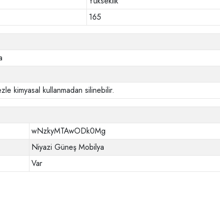
Yükseklik
165
a
zle kimyasal kullanmadan silinebilir.
wNzkyMTAwODk0Mg
Niyazi Güneş Mobilya
Var