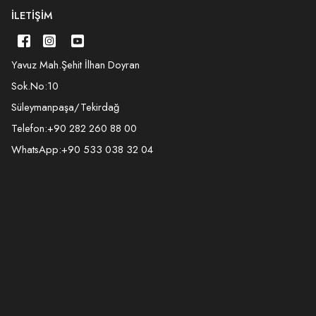
İLETIŞIM
Yavuz Mah.Şehit İlhan Doyran
Sok.No:10
Süleymanpaşa/Tekirdağ
Telefon:
+90 282 260 88 00
WhatsApp:
+90 533 038 32 04