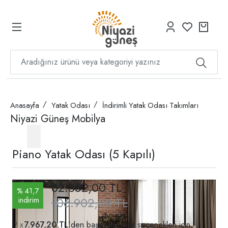
Anasayfa
Yatak Odası
İndirimli Yatak Odası Takımları
Niyazi Güneş Mobilya
Piano Yatak Odası (5 Kapılı)
62.352,00 TL
% 41,7
106.902,00 TL
indirim
7.967,20 TL
'den başlayan taksit seçenekleri için