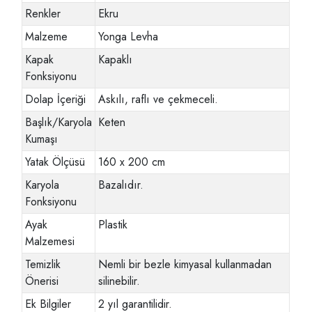
Renkler
Ekru
Malzeme
Yonga Levha
Kapak
Kapaklı
Fonksiyonu
Dolap İçeriği
Askılı, raflı ve çekmeceli.
Başlık/Karyola
Keten
Kumaşı
Yatak Ölçüsü
160 x 200 cm
Karyola
Bazalıdır.
Fonksiyonu
Ayak
Plastik
Malzemesi
Temizlik
Nemli bir bezle kimyasal kullanmadan
Önerisi
silinebilir.
Ek Bilgiler
2 yıl garantilidir.