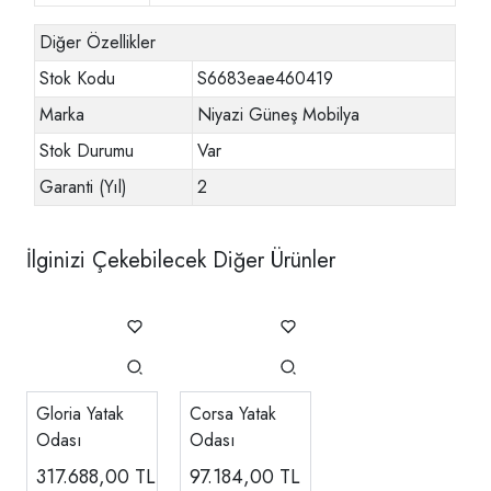
Diğer Özellikler
Stok Kodu
S6683eae460419
Marka
Niyazi Güneş Mobilya
Stok Durumu
Var
Garanti (Yıl)
2
İlginizi Çekebilecek Diğer Ürünler
Gloria Yatak
Corsa Yatak
Odası
Odası
317.688,00
TL
97.184,00
TL