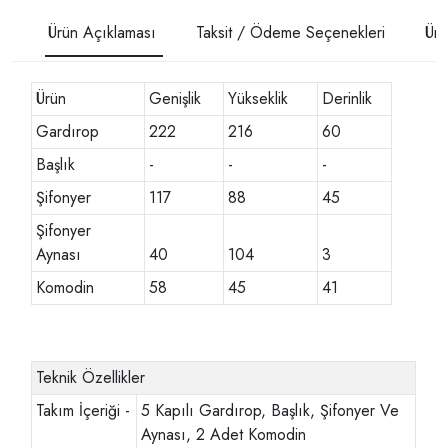
Ürün Açıklaması
Taksit / Ödeme Seçenekleri
Ürü
Ürün
Genişlik
Yükseklik
Derinlik
Gardırop
222
216
60
Başlık
-
-
-
Şifonyer
117
88
45
Şifonyer
Aynası
40
104
3
Komodin
58
45
41
Teknik Özellikler
Takım İçeriği -
5 Kapılı Gardırop, Başlık, Şifonyer Ve
Aynası, 2 Adet Komodin