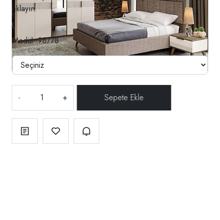
tıklayın.
Modül--98778
-
+