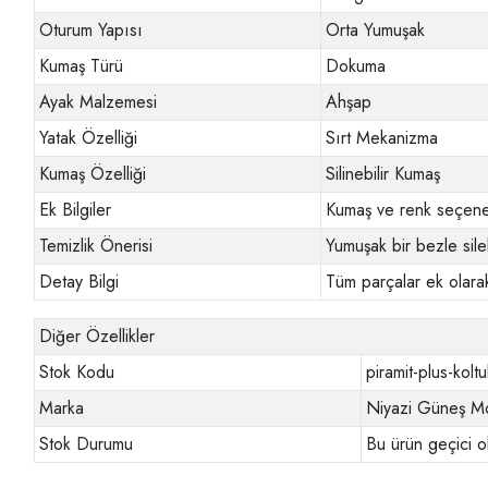
Oturum Yapısı
Orta Yumuşak
Kumaş Türü
Dokuma
Ayak Malzemesi
Ahşap
Yatak Özelliği
Sırt Mekanizma
Kumaş Özelliği
Silinebilir Kumaş
Ek Bilgiler
Kumaş ve renk seçenek
Temizlik Önerisi
Yumuşak bir bezle sileb
Detay Bilgi
Tüm parçalar ek olarak
Diğer Özellikler
Stok Kodu
piramit-plus-kolt
Marka
Niyazi Güneş Mo
Stok Durumu
Bu ürün geçici o