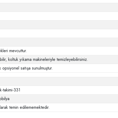
leri mevcuttur.
ilir, koltuk yıkama makineleriyle temizleyebilirsiniz.
 opsiyonel satışa sunulmuştur.
uk-takimi-331
bilya
larak temin edilememektedir.