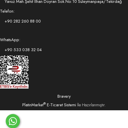
Yavuz Mah.Şehit İlhan Doyran Sok.No:10 Süleymanpaşa/Tekirdağ
Telefon:
+90 282 260 88 00
WhatsApp:
+90 533 038 32 04
Bravery
®
PlatinMarket
E-Ticaret Sistemi
İle Hazırlanmıştır.