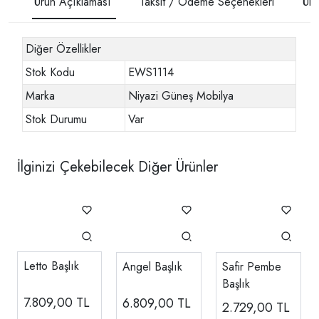
Ürün Açıklaması
Taksit / Ödeme Seçenekleri
Ürü
Diğer Özellikler
Stok Kodu
EWS1114
Marka
Niyazi Güneş Mobilya
Stok Durumu
Var
İlginizi Çekebilecek Diğer Ürünler
Letto Başlık
Angel Başlık
Safir Pembe
Başlık
7.809,00
TL
6.809,00
TL
2.729,00
TL