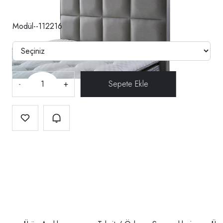
Modül--112216
-
+