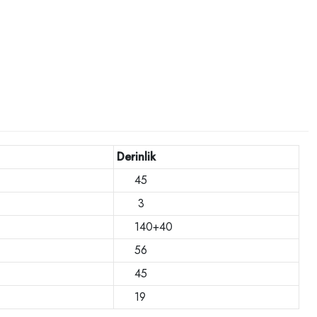
Derinlik
45
3
140+40
56
45
19