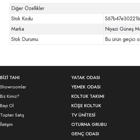
Diğer Özellikler
Stok Kodu
S67b47e30221
Marka
Niyazi Güneş Mo
Stok Durumu
Bu ürün geçici o
BİZİ TANI
YATAK ODASI
Showroomlar
YEMEK ODASI
Biz Kimiz?
KOLTUK TAKIMI
Bayi Ol
KÖŞE KOLTUK
Toptan Satış
TV ÜNITESI
İletişim
OTURMA GRUBU
GENÇ ODASI