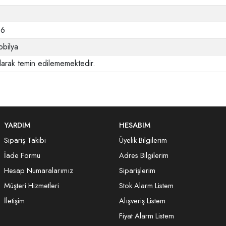
b6
bilya
larak temin edilememektedir.
YARDIM
HESABIM
Sipariş Takibi
Üyelik Bilgilerim
İade Formu
Adres Bilgilerim
Hesap Numaralarımız
Siparişlerim
Müşteri Hizmetleri
Stok Alarm Listem
İletişim
Alışveriş Listem
Fiyat Alarm Listem