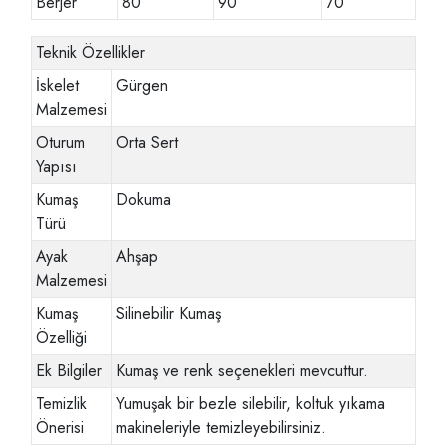
Berjer
80
90
70
Teknik Özellikler
İskelet
Gürgen
Malzemesi
Oturum
Orta Sert
Yapısı
Kumaş
Dokuma
Türü
Ayak
Ahşap
Malzemesi
Kumaş
Silinebilir Kumaş
Özelliği
Ek Bilgiler
Kumaş ve renk seçenekleri mevcuttur.
Temizlik
Yumuşak bir bezle silebilir, koltuk yıkama
Önerisi
makineleriyle temizleyebilirsiniz.