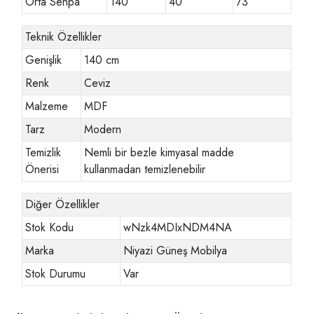
Orta Sehpa
140
40
73
Teknik Özellikler
Genişlik
140 cm
Renk
Ceviz
Malzeme
MDF
Tarz
Modern
Temizlik
Nemli bir bezle kimyasal madde
Önerisi
kullanmadan temizlenebilir
Diğer Özellikler
Stok Kodu
wNzk4MDIxNDM4NA
Marka
Niyazi Güneş Mobilya
Stok Durumu
Var