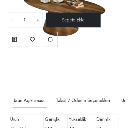
-
+
Ürün Açıklaması
Taksit / Ödeme Seçenekleri
Ürü
Ürün
Genişlik
Yükseklik
Derinlik