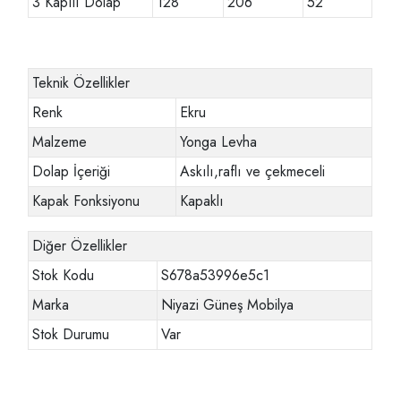
3 Kapılı Dolap
128
206
52
Teknik Özellikler
Renk
Ekru
Malzeme
Yonga Levha
Dolap İçeriği
Askılı,raflı ve çekmeceli
Kapak Fonksiyonu
Kapaklı
Diğer Özellikler
Stok Kodu
S678a53996e5c1
Marka
Niyazi Güneş Mobilya
Stok Durumu
Var