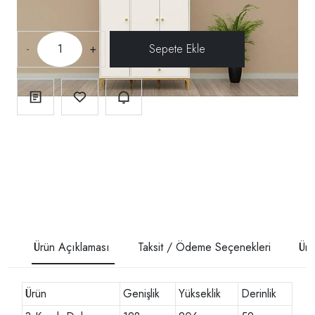
-
+
Ürün Açıklaması
Taksit / Ödeme Seçenekleri
Ürü
Ürün
Genişlik
Yükseklik
Derinlik