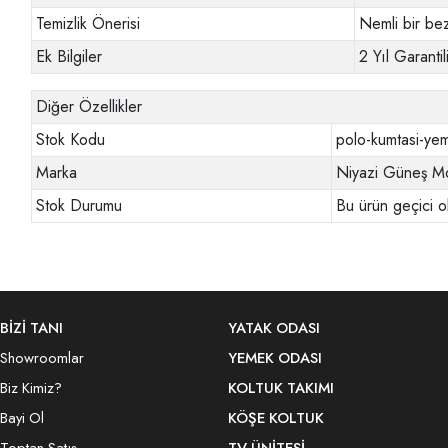
Temizlik Önerisi
Nemli bir bez
Ek Bilgiler
2 Yıl Garantili
Diğer Özellikler
Stok Kodu
polo-kumtasi-yem
Marka
Niyazi Güneş Mo
Stok Durumu
Bu ürün geçici o
BİZİ TANI
YATAK ODASI
Showroomlar
YEMEK ODASI
Biz Kimiz?
KOLTUK TAKIMI
Bayi Ol
KÖŞE KOLTUK
Toptan Satış
TV ÜNITESI