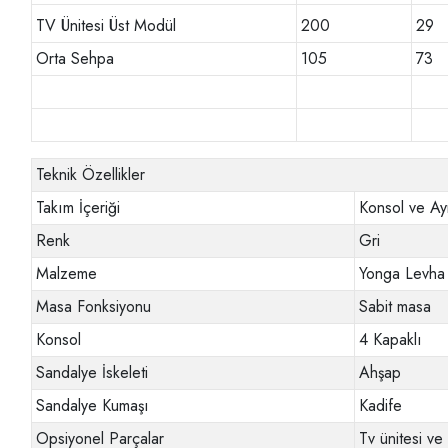
TV Ünitesi Üst Modül
200
29
Orta Sehpa
105
73
Teknik Özellikler
Takım İçeriği
Konsol ve Ay
Renk
Gri
Malzeme
Yonga Levha
Masa Fonksiyonu
Sabit masa
Konsol
4 Kapaklı
Sandalye İskeleti
Ahşap
Sandalye Kumaşı
Kadife
Opsiyonel Parçalar
Tv ünitesi v