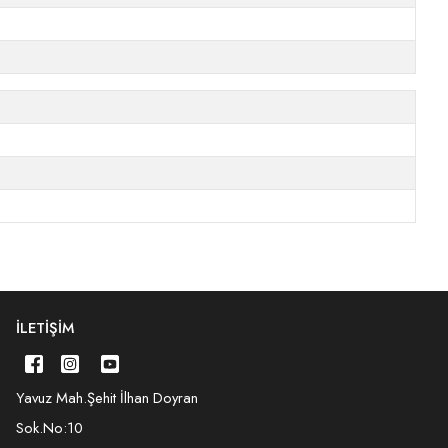
İLETIŞIM
Yavuz Mah.Şehit İlhan Doyran
Sok.No:10