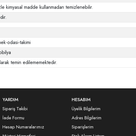
le kimyasal madde kullanmadan temizlenebilir.
dir.
ek-odasi-takimi
bilya
larak temin edilememektedir.
YARDIM
HESABIM
Sipariş Takibi
Üyelik Bilgilerim
İade Formu
Adres Bilgilerim
Hesap Numaralarımız
Siparişlerim
Müşteri Hizmetleri
Stok Alarm Listem