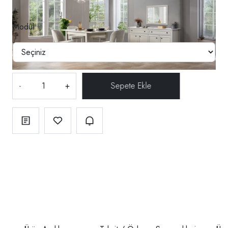
Modül
-
+