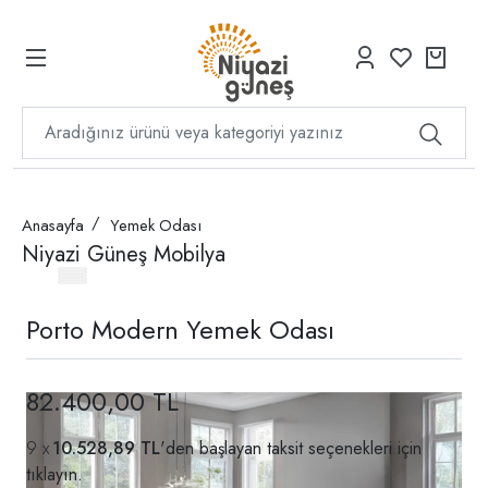
Anasayfa
Yemek Odası
Niyazi Güneş Mobilya
Porto Modern Yemek Odası
82.400,00 TL
10.528,89 TL
'den başlayan taksit seçenekleri için
tıklayın.