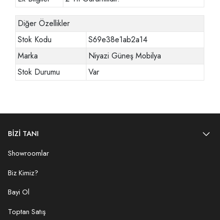
Diğer Özellikler
Stok Kodu
S69e38e1ab2a14
Marka
Niyazi Güneş Mobilya
Stok Durumu
Var
BİZİ TANI
Showroomlar
Biz Kimiz?
Bayi Ol
Toptan Satış