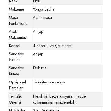
Renk
Ekru
Malzeme
Yonga Levha
Masa
Açılır masa
Fonksiyonu
Ayak
Ahşap
Malzemesi
Konsol
4 Kapaklı ve Çekmeceli
Sandalye
Ahşap
İskeleti
Sandalye
Dokuma
Kumaşı
Opsiyonel
Tv ünitesi ve sehpa
Parçalar
Temizlik
Nemli bir bezle kimyasal madde
Önerisi
kullanmadan temizlenebilir.
Ek Bilgiler
2 Yıl Garantilidir.