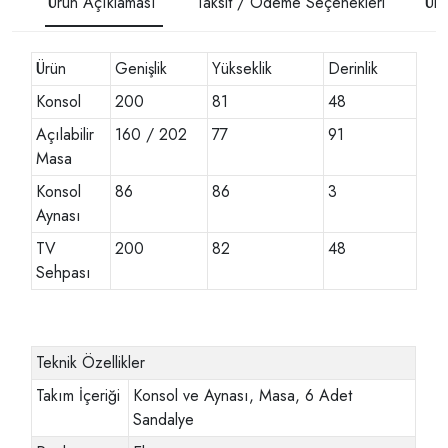
Ürün Açıklaması
Taksit / Ödeme Seçenekleri
Ürü
Ürün
Genişlik
Yükseklik
Derinlik
Konsol
200
81
48
Açılabilir
160 / 202
77
91
Masa
Konsol
86
86
3
Aynası
TV
200
82
48
Sehpası
Teknik Özellikler
Takım İçeriği
Konsol ve Aynası, Masa, 6 Adet
Sandalye