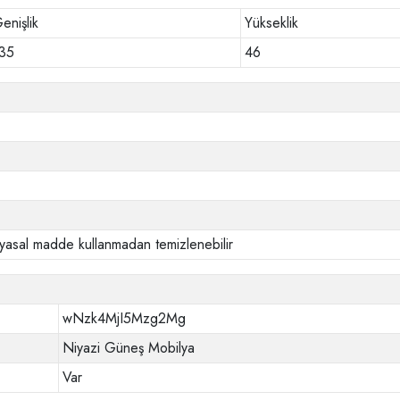
enişlik
Yükseklik
35
46
yasal madde kullanmadan temizlenebilir
wNzk4MjI5Mzg2Mg
Niyazi Güneş Mobilya
Var