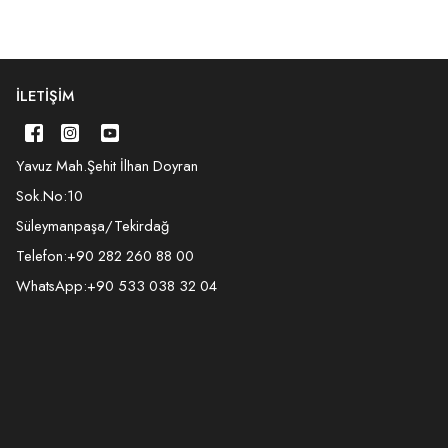
İLETIŞIM
Yavuz Mah.Şehit İlhan Doyran
Sok.No:10
Süleymanpaşa/Tekirdağ
Telefon:
+90 282 260 88 00
WhatsApp:
+90 533 038 32 04