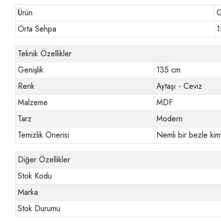
Ürün
G
Orta Sehpa
1
Teknik Özellikler
Genişlik
135 cm
Renk
Aytaşı - Ceviz
Malzeme
MDF
Tarz
Modern
Temizlik Önerisi
Nemli bir bezle kim
Diğer Özellikler
Stok Kodu
Marka
Stok Durumu