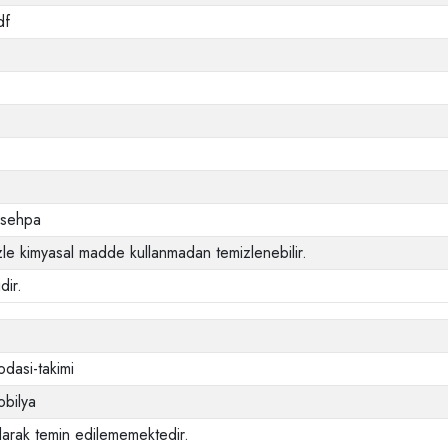
df
e sehpa
le kimyasal madde kullanmadan temizlenebilir.
dir.
dasi-takimi
bilya
larak temin edilememektedir.