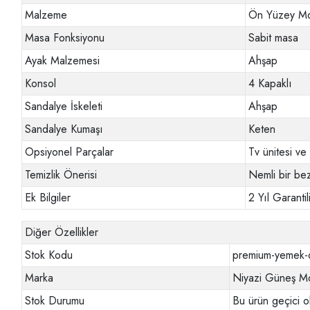
Malzeme
Ön Yüzey M
Masa Fonksiyonu
Sabit masa
Ayak Malzemesi
Ahşap
Konsol
4 Kapaklı
Sandalye İskeleti
Ahşap
Sandalye Kumaşı
Keten
Opsiyonel Parçalar
Tv ünitesi v
Temizlik Önerisi
Nemli bir bez
Ek Bilgiler
2 Yıl Garantili
Diğer Özellikler
Stok Kodu
premium-yemek-o
Marka
Niyazi Güneş Mo
Stok Durumu
Bu ürün geçici o