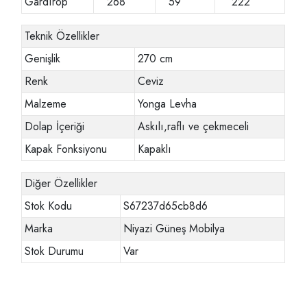
Gardırop
268
59
222
Teknik Özellikler
Genişlik
270 cm
Renk
Ceviz
Malzeme
Yonga Levha
Dolap İçeriği
Askılı,raflı ve çekmeceli
Kapak Fonksiyonu
Kapaklı
Diğer Özellikler
Stok Kodu
S67237d65cb8d6
Marka
Niyazi Güneş Mobilya
Stok Durumu
Var