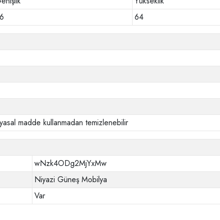
enişlik
Yükseklik
6
64
yasal madde kullanmadan temizlenebilir
wNzk4ODg2MjYxMw
Niyazi Güneş Mobilya
Var