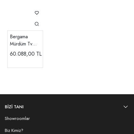
Bergama
Mürdüm Tv
Ünitesi
60.088,00
TL
BİZİ TANI
Showroomlar
Biz Kimiz?