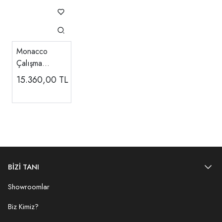
Monacco
Çalışma
Masası
15.360,00
TL
(Alt+Üst)
BİZİ TANI
Showroomlar
Biz Kimiz?