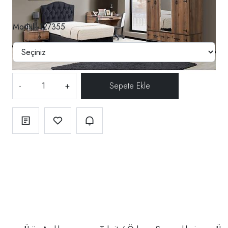
Modül--127355
-
+