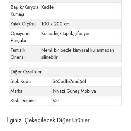
Başlık/Karyola
Kadife
Kumaşı
Yatak Ölçüsü
100 x 200 cm
Opsiyonel
Komodin,kitaplık,şifonyer
Parçalar
Temizlik
Nemli bir bezle kimyasal kullanmadan
Önerisi
silinebilir.
Diğer Özellikler
Stok Kodu
S65edfe7ea666f
Marka
Niyazi Güneş Mobilya
Stok Durumu
Var
İlginizi Çekebilecek Diğer Ürünler