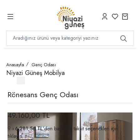
Anasayfa
Genç Odası
Niyazi Güneş Mobilya
Rönesans Genç Odası
49.160,00 TL
6.281,56 TL
'den başlayan taksit seçenekleri için
tıklayın.