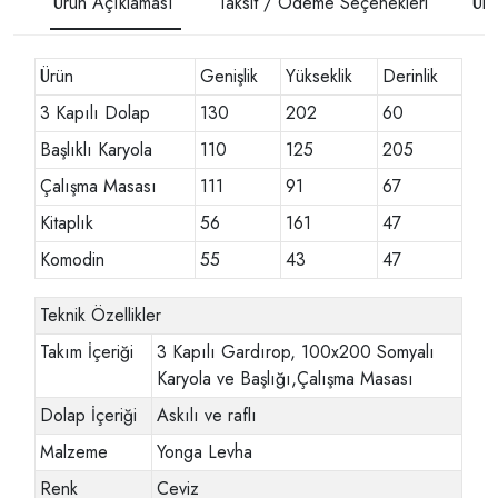
Ürün Açıklaması
Taksit / Ödeme Seçenekleri
Ürü
Ürün
Genişlik
Yükseklik
Derinlik
3 Kapılı Dolap
130
202
60
Başlıklı Karyola
110
125
205
Çalışma Masası
111
91
67
Kitaplık
56
161
47
Komodin
55
43
47
Teknik Özellikler
Takım İçeriği
3 Kapılı Gardırop, 100x200 Somyalı
Karyola ve Başlığı,Çalışma Masası
Dolap İçeriği
Askılı ve raflı
Malzeme
Yonga Levha
Renk
Ceviz