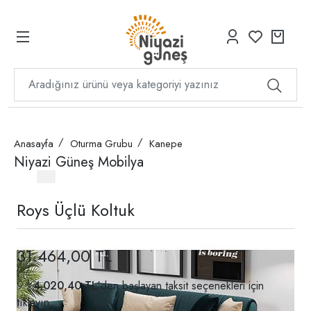
Anasayfa
Oturma Grubu
Kanepe
Niyazi Güneş Mobilya
Roys Üçlü Koltuk
31.464,00 TL
4.020,40 TL
'den başlayan taksit seçenekleri için
tıklayın.