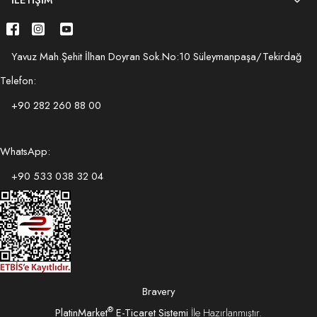
İLETIŞIM
Yavuz Mah.Şehit İlhan Doyran Sok.No:10 Süleymanpaşa/Tekirdağ
Telefon:
+90 282 260 88 00
WhatsApp:
+90 533 038 32 04
Bravery
®
PlatinMarket
E-Ticaret Sistemi
İle Hazırlanmıştır.