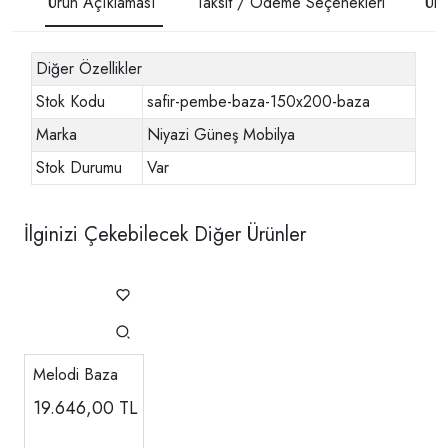
Ürün Açıklaması
Taksit / Ödeme Seçenekleri
Ürü
Diğer Özellikler
Stok Kodu
safir-pembe-baza-150x200-baza
Marka
Niyazi Güneş Mobilya
Stok Durumu
Var
İlginizi Çekebilecek Diğer Ürünler
Melodi Baza
19.646,00
TL