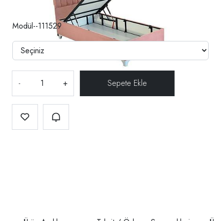
Modül--111529
-
+