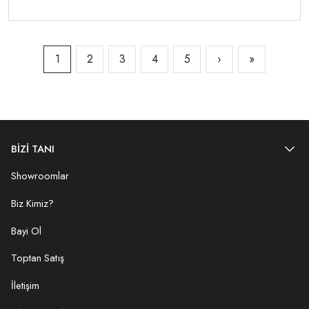
1
2
3
4
5
›
»
BİZİ TANI
Showroomlar
Biz Kimiz?
Bayi Ol
Toptan Satış
İletişim