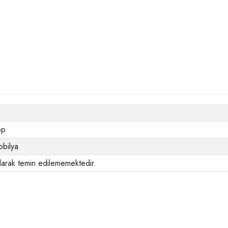
op
bilya
larak temin edilememektedir.