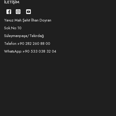
İLETIŞIM
Yavuz Mah.Şehit İlhan Doyran
Sok.No:10
Süleymanpaşa/Tekirdağ
Telefon:
+90 282 260 88 00
WhatsApp:
+90 533 038 32 04