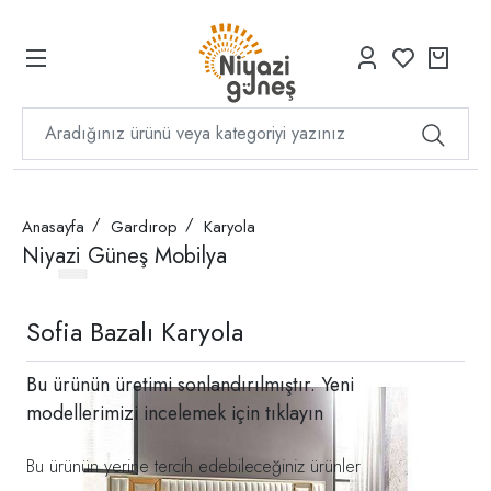
Anasayfa
Gardırop
Karyola
Niyazi Güneş Mobilya
Sofia Bazalı Karyola
Bu ürünün üretimi sonlandırılmıştır. Yeni
modellerimizi incelemek için
tıklayın
Bu ürünün yerine tercih edebileceğiniz ürünler