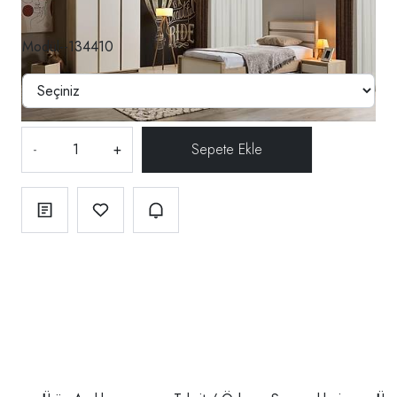
Modül--134410
-
+