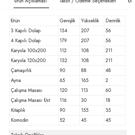
Ürün Açıklaması
Taksit / Ödeme Seçenekleri
Ürü
Ürün
Genişlik
Yükseklik
Derinlik
3 Kapılı Dolap
134
207
56
4 Kapılı Dolap
179
207
56
Karyola 100x200
112
108
211
Karyola 120x200
132
108
211
Çamaşırlık
90
88
48
Ayna
65
165
2
Çalışma Masası
120
113
60
Çalışma Masası Üst
116
30
18
Kitaplık
90
155
35
Komodin
52
45
45