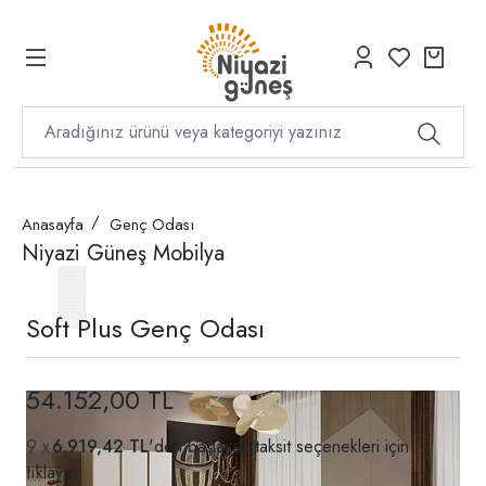
Anasayfa
Genç Odası
Niyazi Güneş Mobilya
Soft Plus Genç Odası
54.152,00 TL
6.919,42 TL
'den başlayan taksit seçenekleri için
tıklayın.