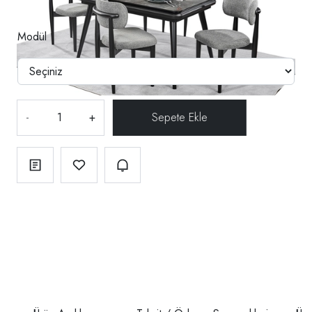
Modül
-
+