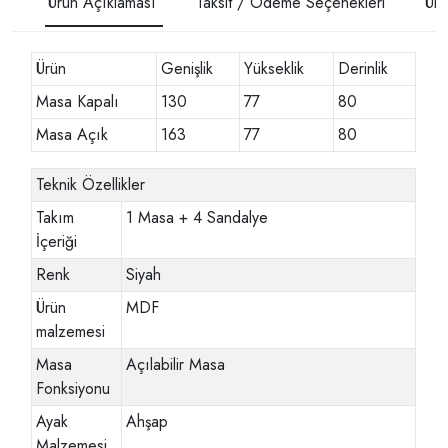
Ürün Açıklaması
Taksit / Ödeme Seçenekleri
Ürü
Ürün
Genişlik
Yükseklik
Derinlik
Masa Kapalı
130
77
80
Masa Açık
163
77
80
Teknik Özellikler
Takım
1 Masa + 4 Sandalye
İçeriği
Renk
Siyah
Ürün
MDF
malzemesi
Masa
Açılabilir Masa
Fonksiyonu
Ayak
Ahşap
Malzemesi