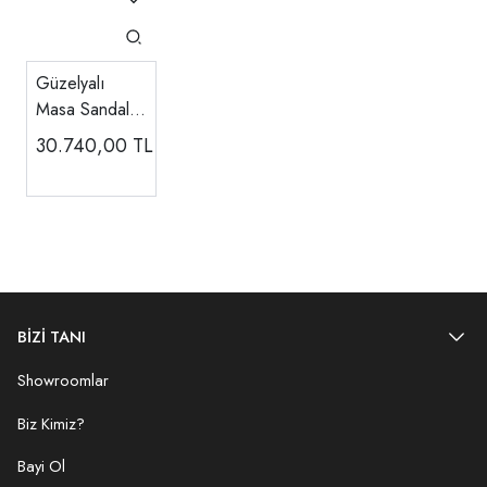
Güzelyalı
Masa Sandalye
Takımı
30.740,00
TL
BİZİ TANI
Showroomlar
Biz Kimiz?
Bayi Ol