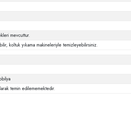
leri mevcuttur.
ilir, koltuk yıkama makineleriyle temizleyebilirsiniz.
bilya
larak temin edilememektedir.