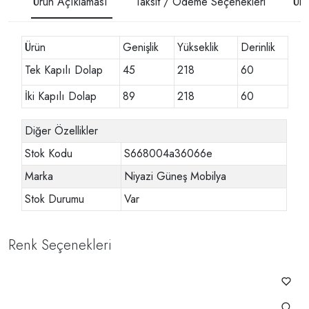
Ürün Açıklaması
Taksit / Ödeme Seçenekleri
Ürü
Ürün
Genişlik
Yükseklik
Derinlik
Tek Kapılı Dolap
45
218
60
İki Kapılı Dolap
89
218
60
Diğer Özellikler
Stok Kodu
S668004a36066e
Marka
Niyazi Güneş Mobilya
Stok Durumu
Var
Renk Seçenekleri