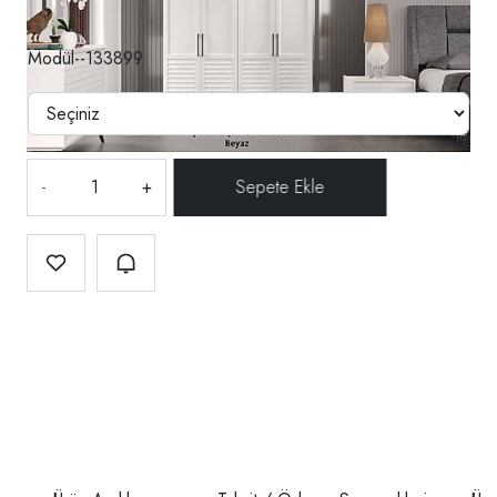
Modül--133899
-
+