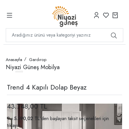
Anasayfa
Gardırop
Niyazi Güneş Mobilya
Trend 4 Kapılı Dolap Beyaz
43.748,00 TL
5.590,02 TL
'den başlayan taksit seçenekleri için
tıklayın.