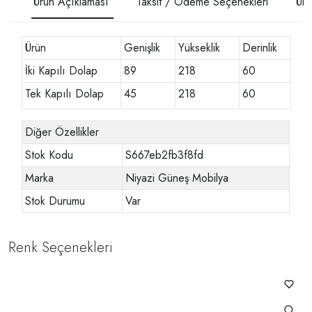
Ürün Açıklaması
Taksit / Ödeme Seçenekleri
Ürü
Ürün
Genişlik
Yükseklik
Derinlik
İki Kapılı Dolap
89
218
60
Tek Kapılı Dolap
45
218
60
Diğer Özellikler
Stok Kodu
S667eb2fb3f8fd
Marka
Niyazi Güneş Mobilya
Stok Durumu
Var
Renk Seçenekleri