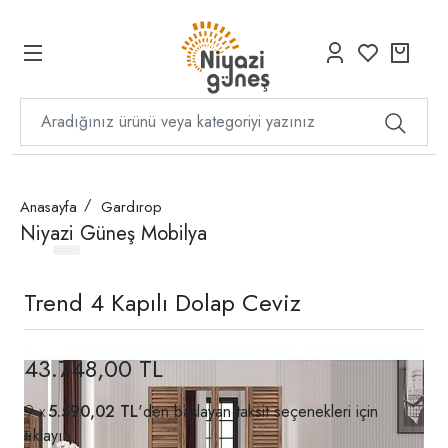
Anasayfa
Gardırop
Niyazi Güneş Mobilya
Trend 4 Kapılı Dolap Ceviz
43.748,00 TL
5.590,02 TL
'den başlayan taksit seçenekleri için
tıklayın.