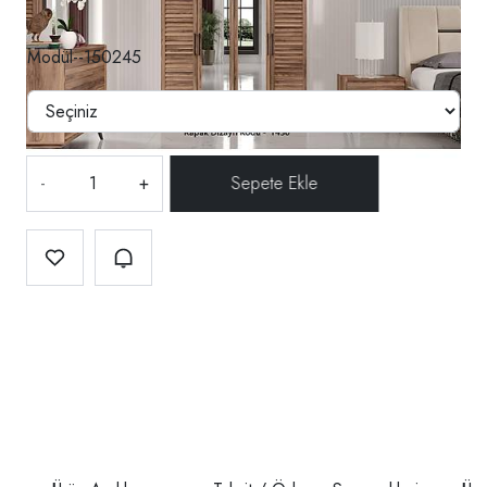
Modül--150245
-
+