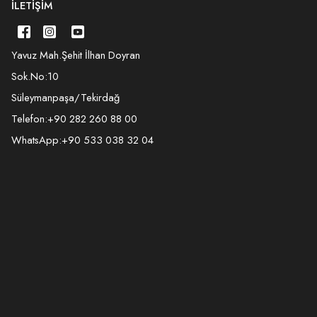
İLETIŞIM
Yavuz Mah.Şehit İlhan Doyran
Sok.No:10
Süleymanpaşa/Tekirdağ
Telefon:
+90 282 260 88 00
WhatsApp:
+90 533 038 32 04