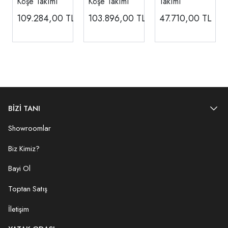
Köşe Takımı
Köşe Takımı
Takımı
109.284,00
TL
103.896,00
TL
47.710,00
TL
BİZİ TANI
Showroomlar
Biz Kimiz?
Bayi Ol
Toptan Satış
İletişim