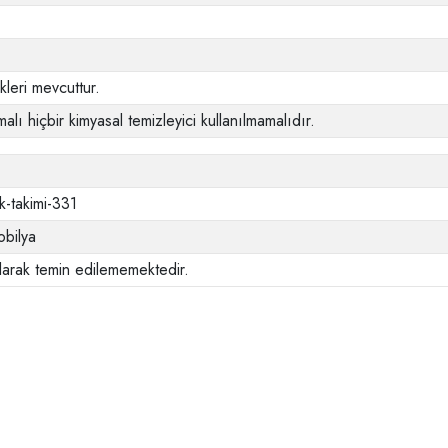
leri mevcuttur.
alı hiçbir kimyasal temizleyici kullanılmamalıdır.
k-takimi-331
bilya
larak temin edilememektedir.