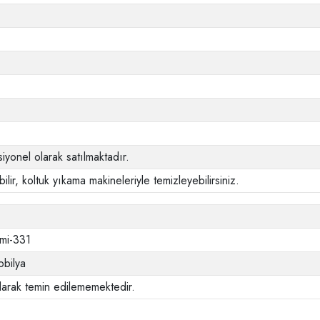
siyonel olarak satılmaktadır.
ilir, koltuk yıkama makineleriyle temizleyebilirsiniz.
imi-331
bilya
larak temin edilememektedir.