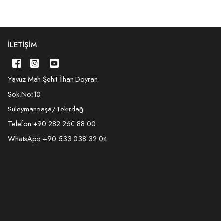
İLETIŞIM
Yavuz Mah.Şehit İlhan Doyran
Sok.No:10
Süleymanpaşa/Tekirdağ
Telefon:
+90 282 260 88 00
WhatsApp:
+90 533 038 32 04