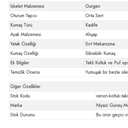
İskelet Malzemesi
Gürgen
Oturum Yapısı
Orta Sert
Kumaş Türü
Kadife
Ayak Malzemesi
Ahşap
Yatak Özelliği
Sırt Mekanizma
Kumaş Özelliği
Silinebilir Kumaş
Ek Bilgiler
Tekli Koltuk ve Puf op
Temizlik Önerisi
Yumuşak bir bezle sileb
Diğer Özellikler
Stok Kodu
venon-koltuk-tak
Marka
Niyazi Güneş Mo
Stok Durumu
Bu ürün geçici o