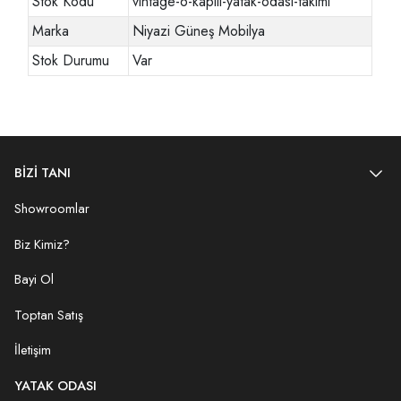
Stok Kodu
vintage-6-kapili-yatak-odasi-takimi
Marka
Niyazi Güneş Mobilya
Stok Durumu
Var
BİZİ TANI
Showroomlar
Biz Kimiz?
Bayi Ol
Toptan Satış
İletişim
YATAK ODASI