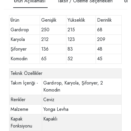
Ürün Açıklaması
Taksit / Ödeme Seçenekleri
Ürü
Ürün
Genişlik
Yükseklik
Derinlik
Gardırop
250
215
68
Karyola
212
123
209
Şifonyer
136
83
48
Komodin
65
52
45
Teknik Özellikler
Takım İçeriği -
Gardırop, Karyola, Şifonyer, 2
Komodin
Renkler
Ceviz
Malzeme
Yonga Levha
Kapak
Kapaklı
Fonksiyonu