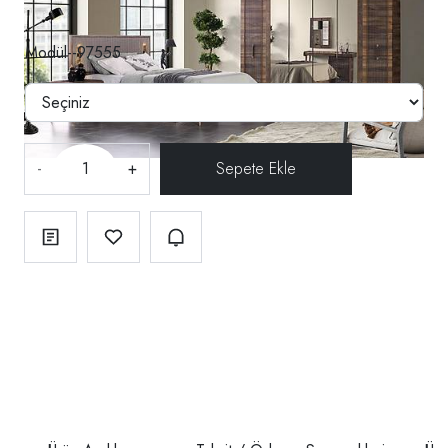
Modül--97555
-
+