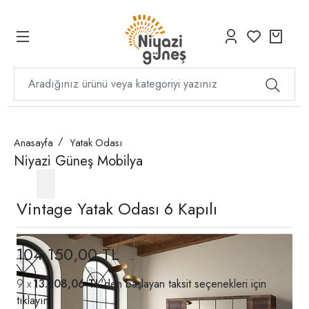
Anasayfa
Yatak Odası
Niyazi Güneş Mobilya
Vintage Yatak Odası 6 Kapılı
104.150,00 TL
13.308,06 TL
'den başlayan taksit seçenekleri için
tıklayın.