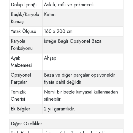
Dolap İçeriği
Askılı, raflı ve çekmeceli.
Başlık/Karyola
Keten
Kumaşı
Yatak Ölçüsü
160 x 200 cm
Karyola
İsteğe Bağlı Opsiyonel Baza
Fonksiyonu
Ayak
Ahşap
Malzemesi
Opsiyonel
Baza ve diğer parçalar opsiyoneldir
Parçalar
fiyata dahil değildir
Temizlik
Nemli bir bezle kimyasal kullanmadan
Önerisi
silinebilir.
Ek Bilgiler
2 yıl garantilidir.
Diğer Özellikler