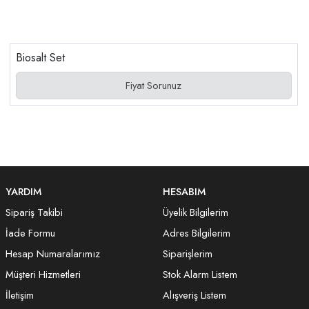
Biosalt Set
Fiyat Sorunuz
YARDIM
HESABIM
Sipariş Takibi
Üyelik Bilgilerim
İade Formu
Adres Bilgilerim
Hesap Numaralarımız
Siparişlerim
Müşteri Hizmetleri
Stok Alarm Listem
İletişim
Alışveriş Listem