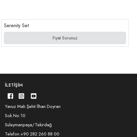
Serenity Set
Fiyat Sorunuz
İLETIŞIM
Yavuz Mah.Şehit İlhan Doyran
Sok.No:10
Süleymanpaşa/Tekirdağ
Telefon:
+90 282 260 88 00