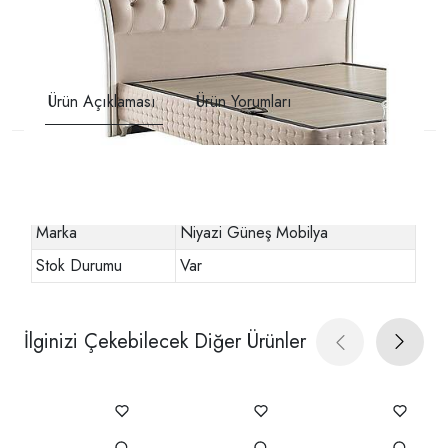
Ürün Açıklaması
Ürün Yorumları
Diğer Özellikler
Stok Kodu
URN-8313382
Marka
Niyazi Güneş Mobilya
Stok Durumu
Var
İlginizi Çekebilecek Diğer Ürünler