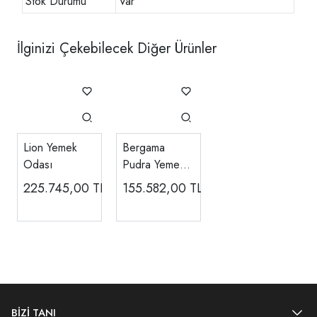
Stok Durumu
Var
İlginizi Çekebilecek Diğer Ürünler
Lion Yemek
Bergama
Odası
Pudra Yemek
Odası
225.745,00
TL
155.582,00
TL
BİZİ TANI