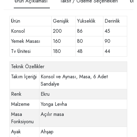
Ürün Açıklaması
Taksit / Ödeme Seçenekleri
Ürü
Ürün
Genişlik
Yükseklik
Derinlik
Konsol
200
86
45
Yemek Masası
160
80
90
Tv Ünitesi
180
48
44
Teknik Özellikler
Takım İçeriği
Konsol ve Aynası, Masa, 6 Adet
Sandalye
Renk
Ekru
Malzeme
Yonga Levha
Masa
Açılır masa
Fonksiyonu
Ayak
Ahşap