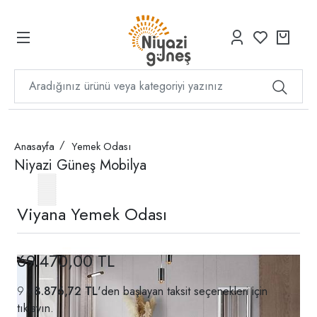
Anasayfa
Yemek Odası
Niyazi Güneş Mobilya
Viyana Yemek Odası
69.470,00 TL
8.876,72 TL
'den başlayan taksit seçenekleri için
tıklayın.