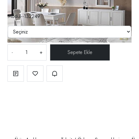
Modül--132249
-
+