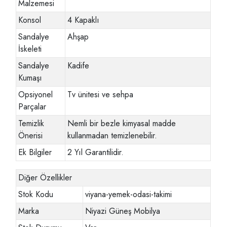
Malzemesi
Konsol
4 Kapaklı
Sandalye
Ahşap
İskeleti
Sandalye
Kadife
Kumaşı
Opsiyonel
Tv ünitesi ve sehpa
Parçalar
Temizlik
Nemli bir bezle kimyasal madde
Önerisi
kullanmadan temizlenebilir.
Ek Bilgiler
2 Yıl Garantilidir.
Diğer Özellikler
Stok Kodu
viyana-yemek-odasi-takimi
Marka
Niyazi Güneş Mobilya