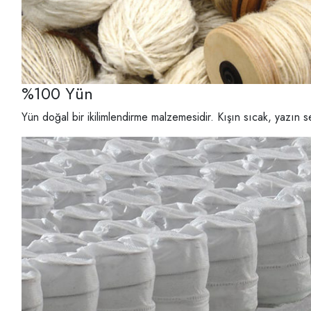
%100 Yün
Yün doğal bir ikilimlendirme malzemesidir. Kışın sıcak, yazın se