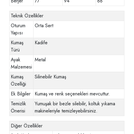
Berjer
77
94
88
Teknik Özellikler
Oturum
Orta Sert
Yapısı
Kumaş
Kadife
Türü
Ayak
Metal
Malzemesi
Kumaş
Silinebilir Kumaş
Özelliği
Ek Bilgiler
Kumaş ve renk seçenekleri mevcuttur.
Temizlik
Yumuşak bir bezle silebilir, koltuk yıkama
Önerisi
makineleriyle temizleyebilirsiniz.
Diğer Özellikler