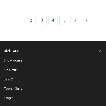
1
2
3
4
5
›
»
BİZİ TANI
Showroomlar
Biz Kimiz?
Bayi Ol
Toptan Satış
İletişim