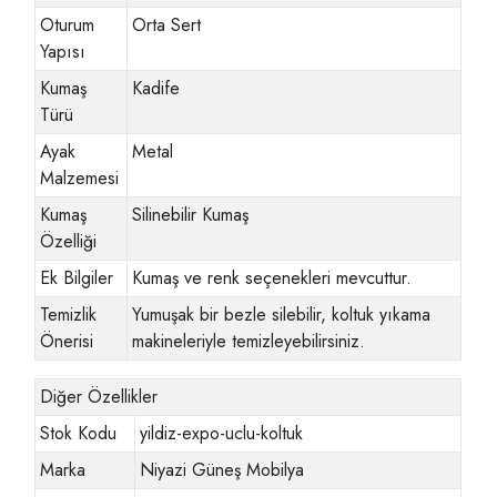
Oturum
Orta Sert
Yapısı
Kumaş
Kadife
Türü
Ayak
Metal
Malzemesi
Kumaş
Silinebilir Kumaş
Özelliği
Ek Bilgiler
Kumaş ve renk seçenekleri mevcuttur.
Temizlik
Yumuşak bir bezle silebilir, koltuk yıkama
Önerisi
makineleriyle temizleyebilirsiniz.
Diğer Özellikler
Stok Kodu
yildiz-expo-uclu-koltuk
Marka
Niyazi Güneş Mobilya