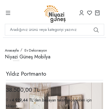
Anasayfa
Ev Dekorasyon
Niyazi Güneş Mobilya
Yıldız Portmanto
38.500,00 TL
4.919,44 TL
'den başlayan taksit seçenekleri için
tıklayın.