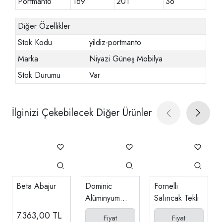
Portmanto
169
201
36
Diğer Özellikler
Stok Kodu
yildiz-portmanto
Marka
Niyazi Güneş Mobilya
Stok Durumu
Var
İlginizi Çekebilecek Diğer Ürünler
Beta Abajur
Dominic
Fornelli
Alüminyum
Salıncak Tekli
Oturma Seti
7.363,00
TL
Fiyat
Fiyat
(2-1-1 Sehpa)